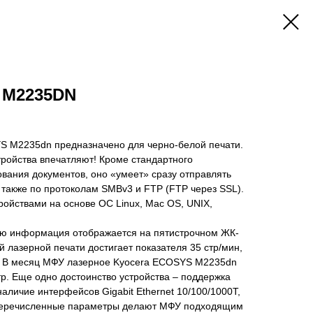
 M2235DN
S M2235dn предназначено для черно-белой печати.
ройства впечатляют! Кроме стандартного
ования документов, оно «умеет» сразу отправлять
а также по протоколам SMBv3 и FTP (FTP через SSL).
ойствами на основе ОС Linux, Mac OS, UNIX,
лю информация отображается на пятистрочном ЖК-
й лазерной печати достигает показателя 35 стр/мин,
н. В месяц МФУ лазерное Kyocera ECOSYS M2235dn
тр. Еще одно достоинство устройства – поддержка
наличие интерфейсов Gigabit Ethernet 10/100/1000T,
еперечисленные параметры делают МФУ подходящим